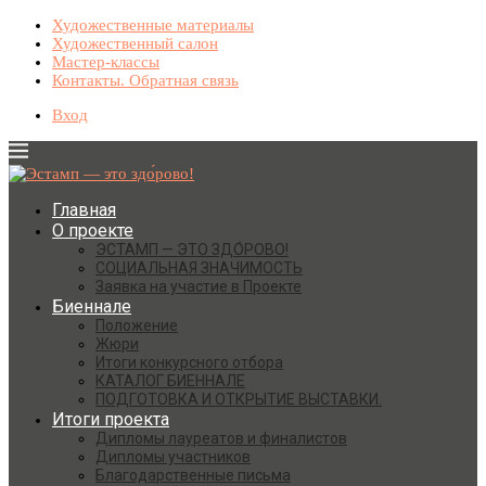
Художественные материалы
Художественный салон
Мастер-классы
Контакты. Обратная связь
Вход
Главная
О проекте
ЭСТАМП — ЭТО ЗДО́РОВО!
СОЦИАЛЬНАЯ ЗНАЧИМОСТЬ
Заявка на участие в Проекте
Биеннале
Положение
Жюри
Итоги конкурсного отбора
КАТАЛОГ БИЕННАЛЕ
ПОДГОТОВКА И ОТКРЫТИЕ ВЫСТАВКИ.
Итоги проекта
Дипломы лауреатов и финалистов
Дипломы участников
Благодарственные письма