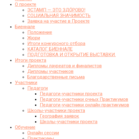
О проекте
ЭСТАМП — ЭТО ЗДО́РОВО!
СОЦИАЛЬНАЯ ЗНАЧИМОСТЬ
Заявка на участие в Проекте
Биеннале
Положение
Жюри
Итоги конкурсного отбора
КАТАЛОГ БИЕННАЛЕ
ПОДГОТОВКА И ОТКРЫТИЕ ВЫСТАВКИ.
Итоги проекта
Дипломы лауреатов и финалистов
Дипломы участников
Благодарственные письма
Участники
Педагоги
Педагоги-участники проекта
Педагоги-участники очных Практикумов
Педагоги-участники онлайн практикумов
Школы-участники проекта
География заявок
Школы-участники проекта
Обучение
Онлайн сессии
Практикумы