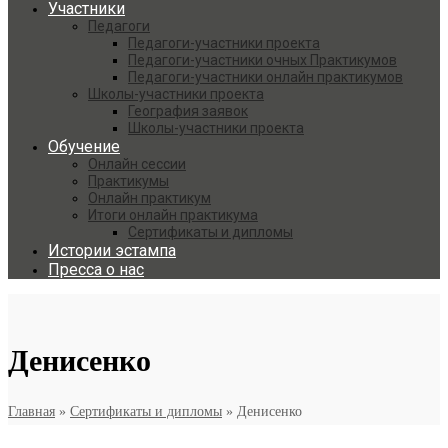
Участники
Педагоги
Педагоги-участники проекта
Педагоги-участники очных Практикумов
Педагоги-участники онлайн практикумов
Школы-участники проекта
География заявок
Школы-участники проекта
Обучение
Онлайн сессии
Практикумы
Онлайн практикум
Итоги онлайн практикума
Сертификаты и дипломы
Истории эстампа
Пресса о нас
Денисенко
Главная
»
Сертификаты и дипломы
»
Денисенко