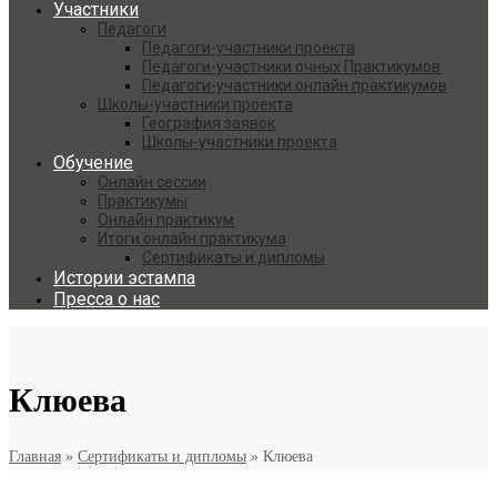
Участники
Педагоги
Педагоги-участники проекта
Педагоги-участники очных Практикумов
Педагоги-участники онлайн практикумов
Школы-участники проекта
География заявок
Школы-участники проекта
Обучение
Онлайн сессии
Практикумы
Онлайн практикум
Итоги онлайн практикума
Сертификаты и дипломы
Истории эстампа
Пресса о нас
Клюева
Главная
»
Сертификаты и дипломы
»
Клюева