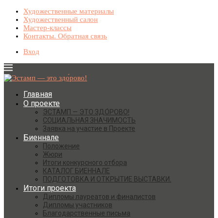
Художественные материалы
Художественный салон
Мастер-классы
Контакты. Обратная связь
Вход
Главная
О проекте
ЭСТАМП — ЭТО ЗДО́РОВО!
СОЦИАЛЬНАЯ ЗНАЧИМОСТЬ
Заявка на участие в Проекте
Биеннале
Положение
Жюри
Итоги конкурсного отбора
КАТАЛОГ БИЕННАЛЕ
ПОДГОТОВКА И ОТКРЫТИЕ ВЫСТАВКИ.
Итоги проекта
Дипломы лауреатов и финалистов
Дипломы участников
Благодарственные письма