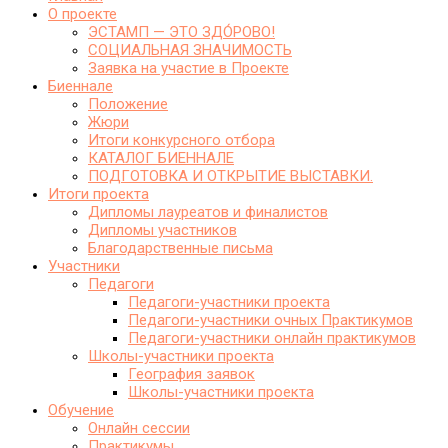
О проекте
ЭСТАМП — ЭТО ЗДО́РОВО!
СОЦИАЛЬНАЯ ЗНАЧИМОСТЬ
Заявка на участие в Проекте
Биеннале
Положение
Жюри
Итоги конкурсного отбора
КАТАЛОГ БИЕННАЛЕ
ПОДГОТОВКА И ОТКРЫТИЕ ВЫСТАВКИ.
Итоги проекта
Дипломы лауреатов и финалистов
Дипломы участников
Благодарственные письма
Участники
Педагоги
Педагоги-участники проекта
Педагоги-участники очных Практикумов
Педагоги-участники онлайн практикумов
Школы-участники проекта
География заявок
Школы-участники проекта
Обучение
Онлайн сессии
Практикумы