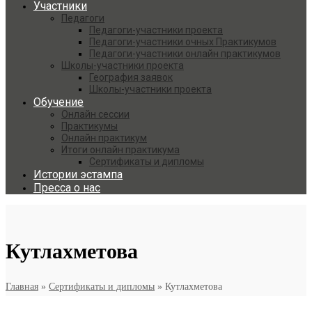
Участники
Педагоги
Педагоги-участники проекта
Педагоги-участники очных Практикумов
Педагоги-участники онлайн практикумов
Школы-участники проекта
География заявок
Школы-участники проекта
Обучение
Онлайн сессии
Практикумы
Онлайн практикум
Итоги онлайн практикума
Сертификаты и дипломы
Истории эстампа
Пресса о нас
Кутлахметова
Главная
»
Сертификаты и дипломы
»
Кутлахметова