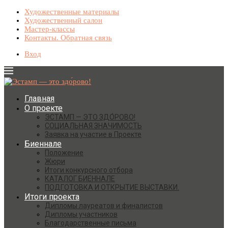
Художественные материалы
Художественный салон
Мастер-классы
Контакты. Обратная связь
Вход
Главная
О проекте
ЭСТАМП — ЭТО ЗДО́РОВО!
СОЦИАЛЬНАЯ ЗНАЧИМОСТЬ
Заявка на участие в Проекте
Биеннале
Положение
Жюри
Итоги конкурсного отбора
КАТАЛОГ БИЕННАЛЕ
ПОДГОТОВКА И ОТКРЫТИЕ ВЫСТАВКИ.
Итоги проекта
Дипломы лауреатов и финалистов
Дипломы участников
Благодарственные письма