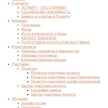
О проекте
ЭСТАМП — ЭТО ЗДО́РОВО!
СОЦИАЛЬНАЯ ЗНАЧИМОСТЬ
Заявка на участие в Проекте
Биеннале
Положение
Жюри
Итоги конкурсного отбора
КАТАЛОГ БИЕННАЛЕ
ПОДГОТОВКА И ОТКРЫТИЕ ВЫСТАВКИ.
Итоги проекта
Дипломы лауреатов и финалистов
Дипломы участников
Благодарственные письма
Участники
Педагоги
Педагоги-участники проекта
Педагоги-участники очных Практикумов
Педагоги-участники онлайн практикумов
Школы-участники проекта
География заявок
Школы-участники проекта
Обучение
Онлайн сессии
Практикумы