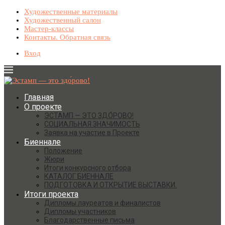
Художественные материалы
Художественный салон
Мастер-классы
Контакты. Обратная связь
Вход
Главная
О проекте
ЭСТАМП — ЭТО ЗДО́РОВО!
СОЦИАЛЬНАЯ ЗНАЧИМОСТЬ
Заявка на участие в Проекте
Биеннале
Положение
Жюри
Итоги конкурсного отбора
КАТАЛОГ БИЕННАЛЕ
ПОДГОТОВКА И ОТКРЫТИЕ ВЫСТАВКИ.
Итоги проекта
Дипломы лауреатов и финалистов
Дипломы участников
Благодарственные письма