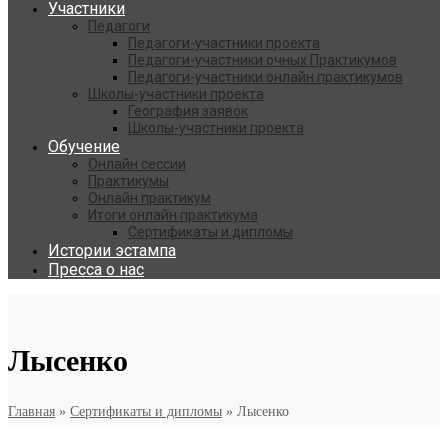
Участники
Педагоги
Педагоги-участники проекта
Педагоги-участники очных Практикумов
Педагоги-участники онлайн практикумов
Школы-участники проекта
География заявок
Школы-участники проекта
Обучение
Онлайн сессии
Практикумы
Онлайн практикум
Итоги онлайн практикума
Сертификаты и дипломы
Истории эстампа
Пресса о нас
Лысенко
Главная
»
Сертификаты и дипломы
»
Лысенко