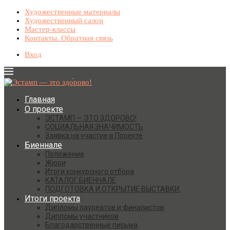
Художественные материалы
Художественный салон
Мастер-классы
Контакты. Обратная связь
Вход
Главная
О проекте
ЭСТАМП — ЭТО ЗДО́РОВО!
СОЦИАЛЬНАЯ ЗНАЧИМОСТЬ
Заявка на участие в Проекте
Биеннале
Положение
Жюри
Итоги конкурсного отбора
КАТАЛОГ БИЕННАЛЕ
ПОДГОТОВКА И ОТКРЫТИЕ ВЫСТАВКИ.
Итоги проекта
Дипломы лауреатов и финалистов
Дипломы участников
Благодарственные письма