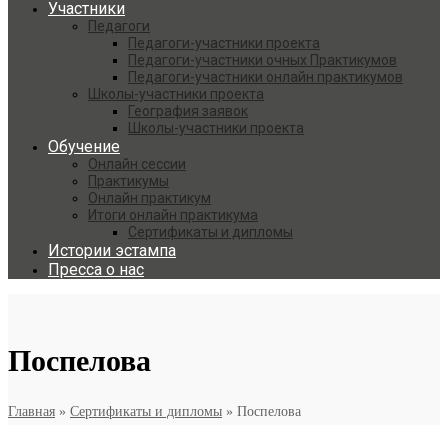
Участники
Педагоги
Педагоги-участники проекта
Педагоги-участники очных Практикумов
Педагоги-участники онлайн практикумов
Школы-участники проекта
География заявок
Школы-участники проекта
Обучение
Онлайн сессии
Практикумы
Онлайн практикум
Итоги онлайн практикума
Сертификаты и дипломы
Истории эстампа
Пресса о нас
Поспелова
Главная
»
Сертификаты и дипломы
»
Поспелова