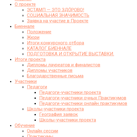
О проекте
ЭСТАМП — ЭТО ЗДО́РОВО!
СОЦИАЛЬНАЯ ЗНАЧИМОСТЬ
Заявка на участие в Проекте
Биеннале
Положение
Жюри
Итоги конкурсного отбора
КАТАЛОГ БИЕННАЛЕ
ПОДГОТОВКА И ОТКРЫТИЕ ВЫСТАВКИ.
Итоги проекта
Дипломы лауреатов и финалистов
Дипломы участников
Благодарственные письма
Участники
Педагоги
Педагоги-участники проекта
Педагоги-участники очных Практикумов
Педагоги-участники онлайн практикумов
Школы-участники проекта
География заявок
Школы-участники проекта
Обучение
Онлайн сессии
Практикумы