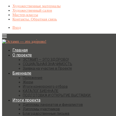
Художественные материалы
Художественный салон
Мастер-классы
Контакты. Обратная связь
Вход
Главная
О проекте
ЭСТАМП — ЭТО ЗДО́РОВО!
СОЦИАЛЬНАЯ ЗНАЧИМОСТЬ
Заявка на участие в Проекте
Биеннале
Положение
Жюри
Итоги конкурсного отбора
КАТАЛОГ БИЕННАЛЕ
ПОДГОТОВКА И ОТКРЫТИЕ ВЫСТАВКИ.
Итоги проекта
Дипломы лауреатов и финалистов
Дипломы участников
Благодарственные письма