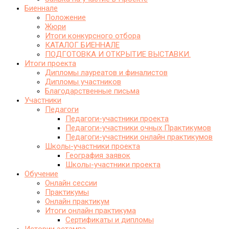
Биеннале
Положение
Жюри
Итоги конкурсного отбора
КАТАЛОГ БИЕННАЛЕ
ПОДГОТОВКА И ОТКРЫТИЕ ВЫСТАВКИ.
Итоги проекта
Дипломы лауреатов и финалистов
Дипломы участников
Благодарственные письма
Участники
Педагоги
Педагоги-участники проекта
Педагоги-участники очных Практикумов
Педагоги-участники онлайн практикумов
Школы-участники проекта
География заявок
Школы-участники проекта
Обучение
Онлайн сессии
Практикумы
Онлайн практикум
Итоги онлайн практикума
Сертификаты и дипломы