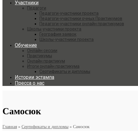
Участники
Педагоги
Педагоги-участники проекта
Педагоги-участники очных Практикумов
Педагоги-участники онлайн практикумов
Школы-участники проекта
География заявок
Школы-участники проекта
Обучение
Онлайн сессии
Практикумы
Онлайн практикум
Итоги онлайн практикума
Сертификаты и дипломы
Истории эстампа
Пресса о нас
Самосюк
Главная
»
Сертификаты и дипломы
»
Самосюк