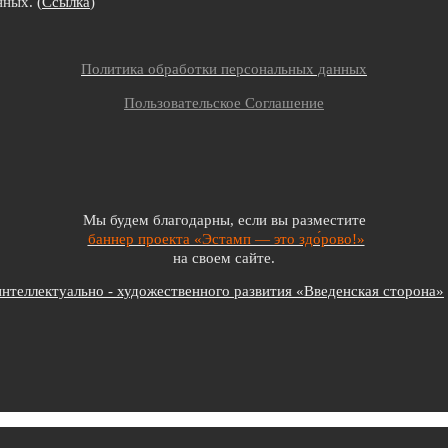
ных. (
Ссылка
)
Политика обработки персональных данных
Пользовательское Соглашение
Мы будем благодарны, если вы разместите
баннер проекта «Эстамп — это здо́рово!»
на своем сайте.
теллектуально - художественного развития «Введенская сторона»