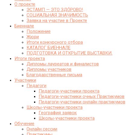
О проекте
ЭСТАМП — ЭТО ЗДО́РОВО!
СОЦИАЛЬНАЯ ЗНАЧИМОСТЬ
Заявка на участие в Проекте
Биеннале
Положение
Жюри
Итоги конкурсного отбора
КАТАЛОГ БИЕННАЛЕ
ПОДГОТОВКА И ОТКРЫТИЕ ВЫСТАВКИ.
Итоги проекта
Дипломы лауреатов и финалистов
Дипломы участников
Благодарственные письма
Участники
Педагоги
Педагоги-участники проекта
Педагоги-участники очных Практикумов
Педагоги-участники онлайн практикумов
Школы-участники проекта
География заявок
Школы-участники проекта
Обучение
Онлайн сессии
Практикумы