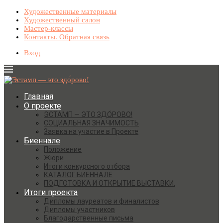
Художественные материалы
Художественный салон
Мастер-классы
Контакты. Обратная связь
Вход
Главная
О проекте
ЭСТАМП — ЭТО ЗДО́РОВО!
СОЦИАЛЬНАЯ ЗНАЧИМОСТЬ
Заявка на участие в Проекте
Биеннале
Положение
Жюри
Итоги конкурсного отбора
КАТАЛОГ БИЕННАЛЕ
ПОДГОТОВКА И ОТКРЫТИЕ ВЫСТАВКИ.
Итоги проекта
Дипломы лауреатов и финалистов
Дипломы участников
Благодарственные письма