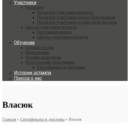
Участники
Педагоги
Педагоги-участники проекта
Педагоги-участники очных Практикумов
Педагоги-участники онлайн практикумов
Школы-участники проекта
География заявок
Школы-участники проекта
Обучение
Онлайн сессии
Практикумы
Онлайн практикум
Итоги онлайн практикума
Сертификаты и дипломы
Истории эстампа
Пресса о нас
Власюк
Главная
»
Сертификаты и дипломы
»
Власюк