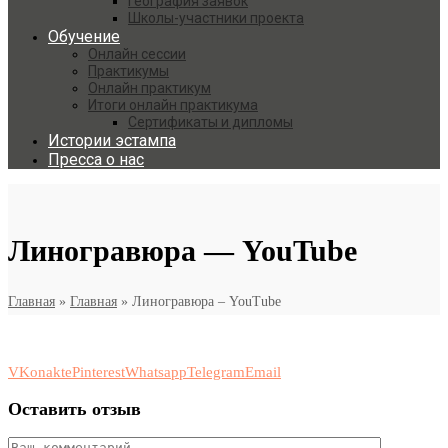
География заявок
Школы-участники проекта
Обучение
Онлайн сессии
Практикумы
Онлайн практикум
Итоги онлайн практикума
Сертификаты и дипломы
Истории эстампа
Пресса о нас
Линогравюра — YouTube
Главная
»
Главная
»
Линогравюра – YouTube
VKonakte
Pinterest
Whatsapp
Telegram
Email
Оставить отзыв