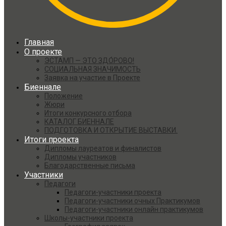
Главная
О проекте
ЭСТАМП — ЭТО ЗДО́РОВО!
СОЦИАЛЬНАЯ ЗНАЧИМОСТЬ
Заявка на участие в Проекте
Биеннале
Положение
Жюри
Итоги конкурсного отбора
КАТАЛОГ БИЕННАЛЕ
ПОДГОТОВКА И ОТКРЫТИЕ ВЫСТАВКИ.
Итоги проекта
Дипломы лауреатов и финалистов
Дипломы участников
Благодарственные письма
Участники
Педагоги
Педагоги-участники проекта
Педагоги-участники очных Практикумов
Педагоги-участники онлайн практикумов
Школы-участники проекта