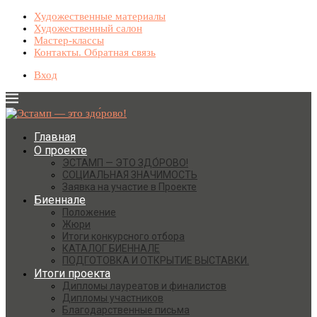
Художественные материалы
Художественный салон
Мастер-классы
Контакты. Обратная связь
Вход
Главная
О проекте
ЭСТАМП — ЭТО ЗДО́РОВО!
СОЦИАЛЬНАЯ ЗНАЧИМОСТЬ
Заявка на участие в Проекте
Биеннале
Положение
Жюри
Итоги конкурсного отбора
КАТАЛОГ БИЕННАЛЕ
ПОДГОТОВКА И ОТКРЫТИЕ ВЫСТАВКИ.
Итоги проекта
Дипломы лауреатов и финалистов
Дипломы участников
Благодарственные письма