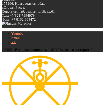
175206, Новгородская обл.,
г.Старая Русса,
Советская набережная, д.18, кв.61
Тел.: +7(921)7394979
Факс: +7 8162 664472
Youtube
Email
Vk
©2022 - Все права защищены. АНО "Введенская сторона"