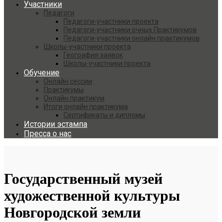
Участники
Педагоги
Педагоги-участники проекта
Педагоги-участники очных Практикумов
Педагоги-участники онлайн практикумов
Школы-участники проекта
География заявок
Школы-участники проекта
Обучение
Онлайн сессии
Практикумы
Онлайн практикум
Итоги онлайн практикума
Сертификаты и дипломы
Истории эстампа
Пресса о нас
Государственный музей
художественной культуры
Новгородской земли